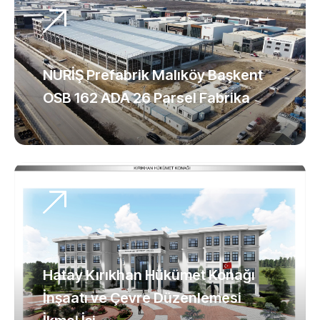
Rehbere Ekle
NURİŞ Prefabrik Malıköy Başkent
OSB 162 ADA 26 Parsel Fabrika
Hatay Kırıkhan Hükümet Konağı
İnşaatı ve Çevre Düzenlemesi